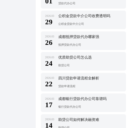
01
贷款代办公司
公积金贷款中介公司收费透明吗
2026.03
29
公积金贷款中介公司
成都抵押贷款代办哪家强
2026.03
26
抵押贷款代办公司
优质助贷公司怎么选
2026.03
24
助贷公司
四川贷款申请流程全解析
2026.03
22
贷款申请流程
成都银行贷款代办公司靠谱吗
2026.03
17
银行贷款代办公司
助贷公司如何解决融资难
2026.03
14
助贷公司