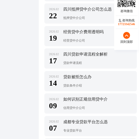
四川抵押贷中介公司怎么选
2026.02
22
抵押贷中介公司
咨询热线
17723342546
经营贷中介费用透明吗
2026.02
19
经营贷中介公司
回到顶部
四川贷款申请流程全解析
2026.02
17
贷款申请流程
贷款被拒怎么办
2026.02
14
贷款条件介绍
如何识别正规信用贷中介
2026.02
09
信用贷中介公司
成都专业贷款平台怎么选
2026.02
07
专业贷款平台