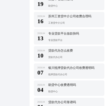
19
助贷中心
苏州工资贷中介公司收费合理吗
2026.04
16
工资贷中介公司
专业贷款平台放款快吗
2026.04
13
专业贷款平台
贷款代办怎么收费
2026.04
10
贷款代办公司
银川抵押贷款代办公司收费透明吗
2026.04
07
抵押贷款代办公司
助贷中心收费透明吗
2026.04
04
助贷中心
贷款代办公司靠谱吗
2026.04