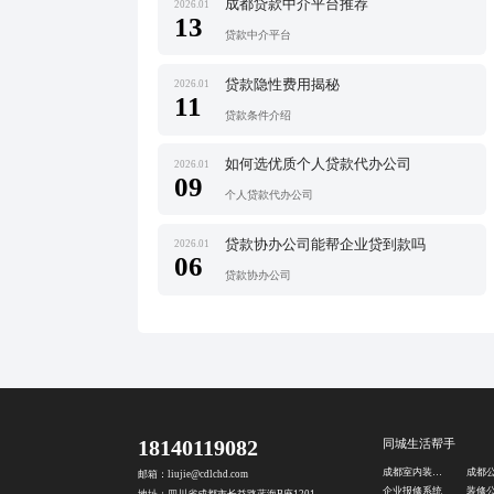
成都贷款中介平台推荐
2026.01
13
贷款中介平台
贷款隐性费用揭秘
2026.01
11
贷款条件介绍
如何选优质个人贷款代办公司
2026.01
09
个人贷款代办公司
贷款协办公司能帮企业贷到款吗
2026.01
06
贷款协办公司
18140119082
同城生活帮手
成都室内装修公司
邮箱：liujie@cdlchd.com
企业报修系统
装修
地址：四川省成都市长益路蓝海B座1201