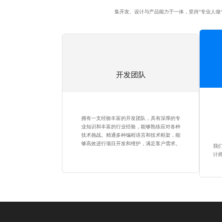
集开发、设计与产品能力于一体，坚持"专业人做
开发团队
拥有一支经验丰富的开发团队，具有深厚的专
业知识和丰富的行业经验，能够熟练应对各种
技术挑战。精通多种编程语言和技术框架，能
够高效进行项目开发和维护，满足客户需求。
我
计